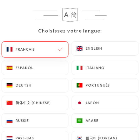
Choisissez votre langue:
Choisissez votre langue:
Bistrot Andaluz
ENGLISH
ENGLISH
FRANÇAIS
FRANÇAIS
ESPAÑOL
ESPAÑOL
ITALIANO
ITALIANO
100 AVIS
BAR À TAPAS
DEUTSH
DEUTSH
PORTUGUÊS
PORTUGUÊS
9 Rue Du Rouet
13006 Marseille France
简体中文 (CHINESE)
简体中文 (CHINESE)
JAPON
JAPON
RUSSIE
RUSSIE
ARABE
ARABE
Qui sommes nous?
한국어 (KOREAN)
한국어 (KOREAN)
PAYS-BAS
PAYS-BAS